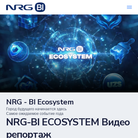
NRG - BI Ecosystem
Город будущего начинается здесь
Самое ожидаемое событие года
NRG-BI ECOSYSTEM Видео
репортаж